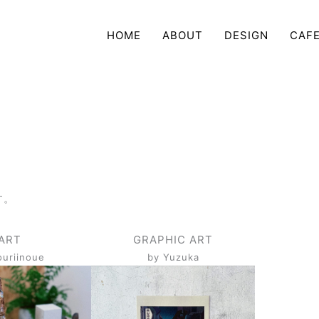
HOME
ABOUT
DESIGN
CAF
す。
ART
GRAPHIC ART
ouriinoue
by Yuzuka