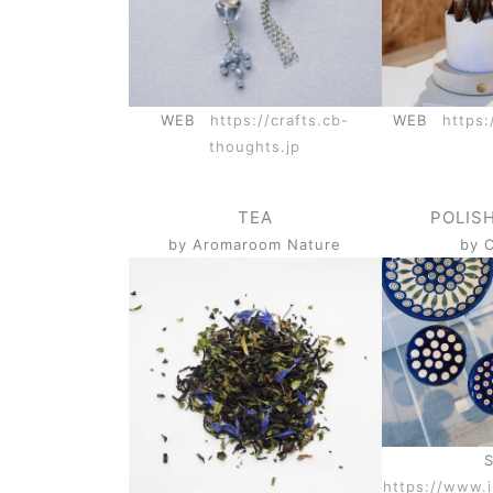
WEB
https://crafts.cb-
WEB
https:
thoughts.jp
TEA
POLIS
by Aromaroom Nature
by 
https://www.