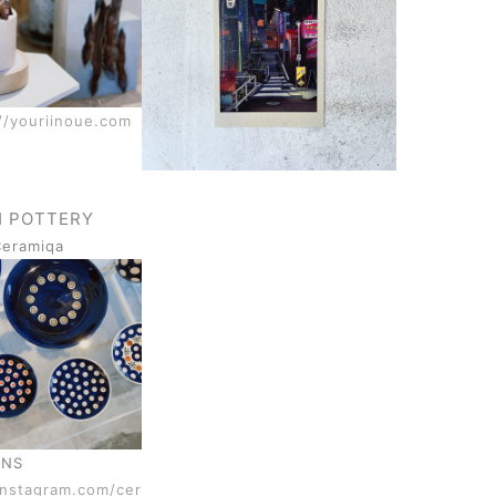
//youriinoue.com
H POTTERY
Ceramiqa
SNS
instagram.com/cer