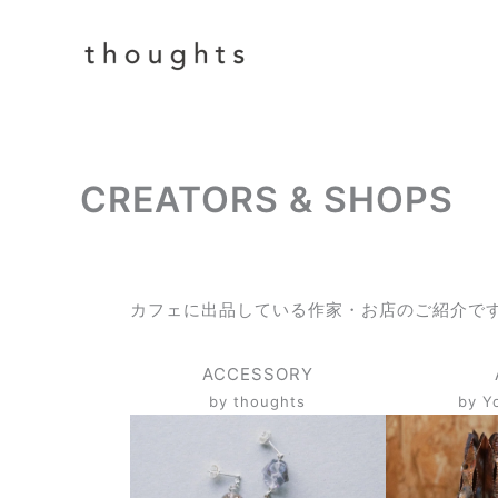
内
容
を
ス
キ
ッ
プ
CREATORS & SHOPS
カフェに出品している作家・お店のご紹介で
ACCESSORY
by thoughts
by Y