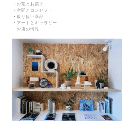
・
お茶とお菓子
・
空間とコンセプト
・
取り扱い商品
・
アートとギャラリー
・
お店の情報