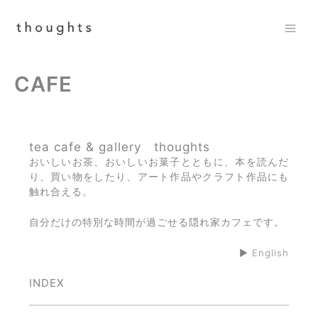
内
容
を
Mai
ス
Men
キ
CAFE
ッ
プ
tea cafe & gallery thoughts
おいしいお茶、おいしいお菓子とともに、本を読んだ
り、買い物をしたり、アート作品やクラフト作品にも
触れ合える。
自分だけの特別な時間が過ごせる隠れ家カフェです。
▶︎
English
INDEX