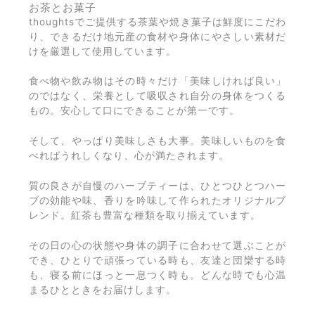
お茶とお菓子
thoughtsでご提供する茶葉や焼き菓子は鮮度にこだわ
り、できるだけ地元産の食材や身体にやさしい素材だ
けを厳選して使用しています。
食べ物や飲み物はその時々だけ「美味しければ良い」
のではなく、栄養として吸収され自分の身体をつくる
もの。安心して口にできることが第一です。
そして、やっぱり美味しさも大事。美味しいものを食
べればうれしくなり、心が満たされます。
質の良さが自慢のハーブティーは、ひとつひとつハー
ブの効能や味、香りを吟味して作られたオリジナルブ
レンド。紅茶も豊富な種類を取り揃えています。
その日の心の状態や身体の調子に合わせて選ぶことが
でき、ひとりで頑張っている時も、友達と団欒する時
も、寝る前にほっと一息つく時も。どんな時でも心温
まるひとときをお届けします。