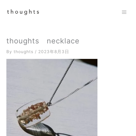
内
容
を
Mai
ス
Men
キ
ッ
thoughts necklace
プ
By
thoughts
/
2023年8月3日