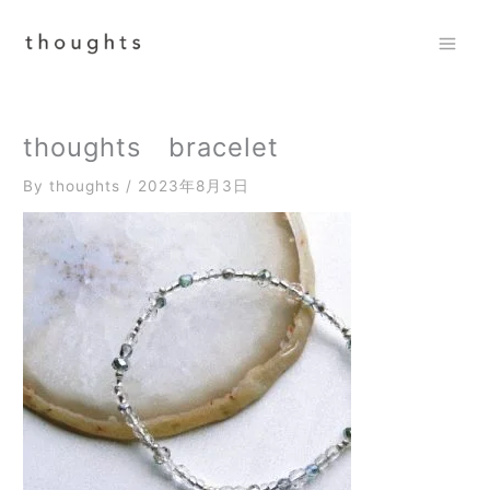
内
容
を
Mai
ス
Men
キ
ッ
thoughts bracelet
プ
By
thoughts
/
2023年8月3日