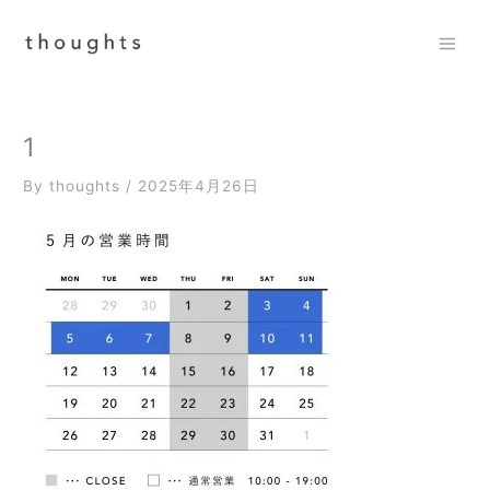
内
容
を
Mai
ス
Men
キ
ッ
1
プ
By
thoughts
/
2025年4月26日