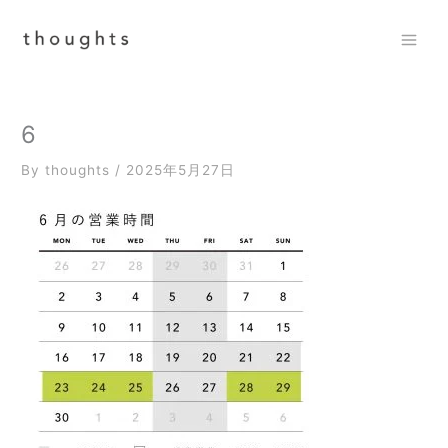
内
容
を
Mai
ス
Men
キ
ッ
6
プ
By
thoughts
/
2025年5月27日