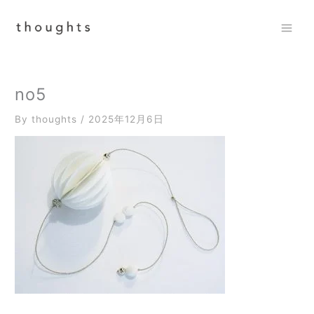
内
容
を
Mai
ス
Men
キ
ッ
no5
プ
By
thoughts
/
2025年12月6日